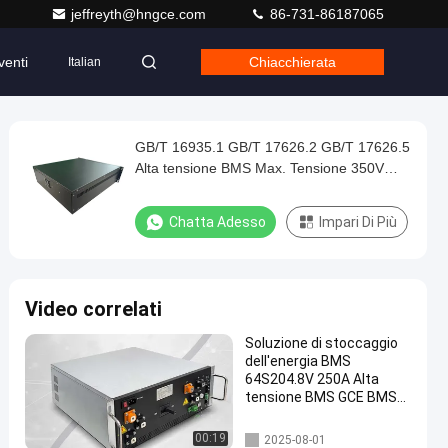
jeffreyth@hngce.com
86-731-86187065
venti
Chiacchierata
Italian
GB/T 16935.1 GB/T 17626.2 GB/T 17626.5
Alta tensione BMS Max. Tensione 350V
750V Opzionale
Chatta Adesso
Impari Di Più
Video correlati
Soluzione di stoccaggio
dell'energia BMS
64S204.8V 250A Alta
tensione BMS GCE BMS
Per UPS ESS HV batterie
al litio Lifepo4 batteria
Immagazzinamento dell'ener
00:19
2025-08-01