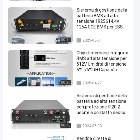
gia BMS
Sistema di gestione della
batteria BMS ad alta
tensione 192S614.4V
125A GCE BMS per ESS
containerizzato,
accumulo solare e ESS C
Immagazzinamento dell'ener
00:14
2025-08-01
& I
gia BMS
Chip di memoria integrato
BMS ad alta tensione per
512V Umidità di tensione
5%-75%RH Capacità
Memoria dati
bms ad alta tensione
00:26
2025-04-27
Sistema di gestione della
batteria ad alta tensione
con protezione IP20 2
uscite a contatto secco
125A corrente massima
Immagazzinamento dell'ener
00:45
2024-06-03
gia BMS
Vendita diretta di