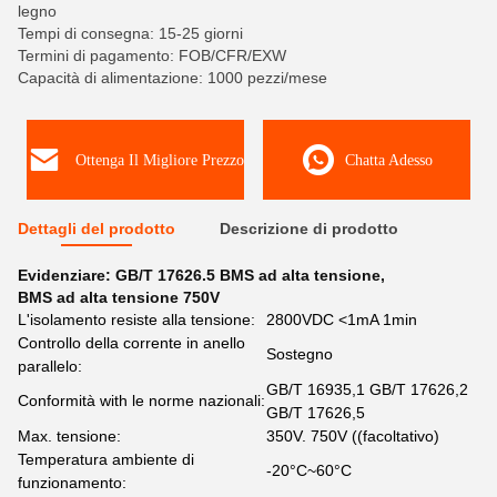
legno
Tempi di consegna: 15-25 giorni
Termini di pagamento: FOB/CFR/EXW
Capacità di alimentazione: 1000 pezzi/mese
Ottenga Il Migliore Prezzo
Chatta Adesso
Dettagli del prodotto
Descrizione di prodotto
Evidenziare:
GB/T 17626.5 BMS ad alta tensione
,
BMS ad alta tensione 750V
L'isolamento resiste alla tensione:
2800VDC <1mA 1min
Controllo della corrente in anello
Sostegno
parallelo:
GB/T 16935,1 GB/T 17626,2
Conformità with le norme nazionali:
GB/T 17626,5
Max. tensione:
350V. 750V ((facoltativo)
Temperatura ambiente di
-20°C~60°C
funzionamento: