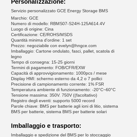
Personalizzazione:
Servizio personalizzato GCE Energy Storage BMS
Marchio: GCE
Numero di modello: RBMS07-S24H-125A614.4V
Luogo di origine: Cina
Certificazione: CE/ROHS/MSDS
Quantità minima d'ordine: 1 set
Prezzo: negoziabile con evelyn@hngce.com
Imballaggio: Cartone ondulato, fasci, pallet, scatola di
legno
Tempo di consegna: 15-25 giorni
Termini di pagamento: FOB/CFR/EXW
Capacità di approvvigionamento: 1000pcs / mese
Display HMI: schermo esterno da 4,2 o 7 pollici
Precisione di campionamento corrente: 1% FSR
Temperatura ambiente di funzionamento: -20°C~60°C
Tensione massima: 350V. 750V ((facoltativo)
Registro degli eventi: supporto 5000 record
Parole chiave: BMS per batterie agli ioni di litio, sistema
BMS per batterie, sistema BMS per batterie solari
Imballaggio e trasporto:
Imballaggio e spedizione del BMS per lo stoccaggio