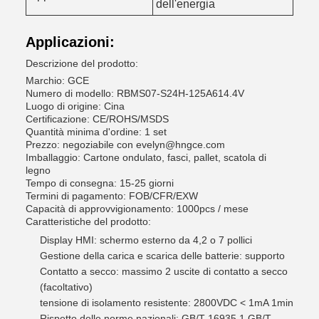
dell'energia
Applicazioni:
Descrizione del prodotto:
Marchio: GCE
Numero di modello: RBMS07-S24H-125A614.4V
Luogo di origine: Cina
Certificazione: CE/ROHS/MSDS
Quantità minima d'ordine: 1 set
Prezzo: negoziabile con evelyn@hngce.com
Imballaggio: Cartone ondulato, fasci, pallet, scatola di
legno
Tempo di consegna: 15-25 giorni
Termini di pagamento: FOB/CFR/EXW
Capacità di approvvigionamento: 1000pcs / mese
Caratteristiche del prodotto:
Display HMI: schermo esterno da 4,2 o 7 pollici
Gestione della carica e scarica delle batterie: supporto
Contatto a secco: massimo 2 uscite di contatto a secco
(facoltativo)
tensione di isolamento resistente: 2800VDC < 1mA 1min
Rispetto delle norme nazionali: GB/T 16935.1 GB/T