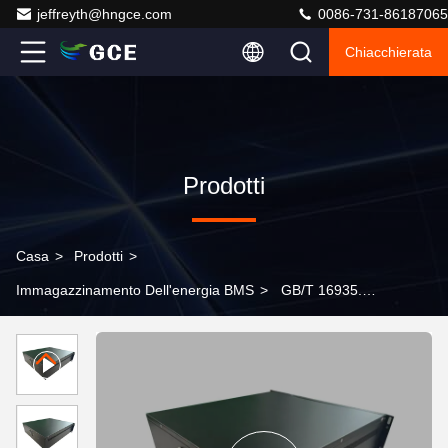
jeffreyth@hngce.com
0086-731-86187065
Chiacchierata
Prodotti
Casa
>
Prodotti
>
Immagazzinamento Dell'energia BMS
>
GB/T 16935.1
GB/T 17626.2 GB/T 17626.5 Alta tensione BMS Max.
Tensione 350V 750V Opzionale