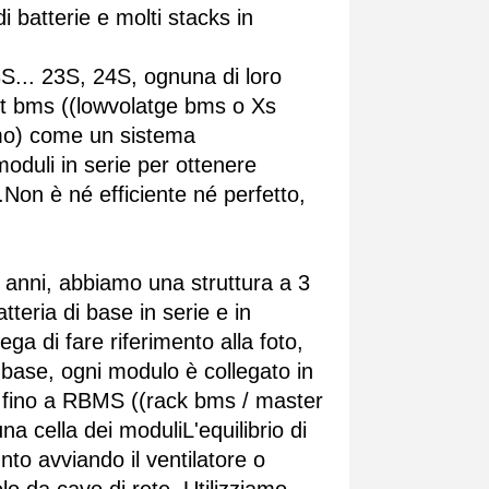
i batterie e molti stacks in
S... 23S, 24S, ognuna di loro
et bms ((lowvolatge bms o Xs
mo) come un sistema
moduli in serie per ottenere
on è né efficiente né perfetto,
anni, abbiamo una struttura a 3
tteria di base in serie e in
a di fare riferimento alla foto,
i base, ogni modulo è collegato in
 fino a RBMS ((rack bms / master
 cella dei moduliL'equilibrio di
nto avviando il ventilatore o