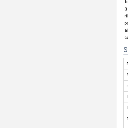
t
(
r
p
a
c
S