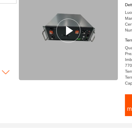
te
Det
Luo
Mar
Cer
Num
Ter
Qua
Pre
Imb
770
Tem
Ter
Cap
m