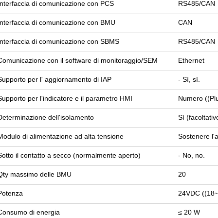
Interfaccia di comunicazione con PCS
RS485/CAN
Interfaccia di comunicazione con BMU
CAN
Interfaccia di comunicazione con SBMS
RS485/CAN
Comunicazione con il software di monitoraggio/SEM
Ethernet
Supporto per l' aggiornamento di IAP
- Sì, sì.
Supporto per l'indicatore e il parametro HMI
Numero ((Plu
Determinazione dell'isolamento
Sì (facoltativ
Modulo di alimentazione ad alta tensione
Sostenere l'a
Sotto il contatto a secco (normalmente aperto)
- No, no.
Qty massimo delle BMU
20
Potenza
24VDC ((18
Consumo di energia
≤ 20 W