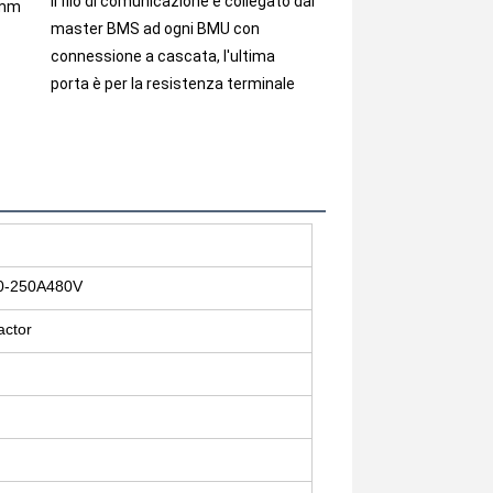
Il filo di comunicazione è collegato dal 
mm 
master BMS ad ogni BMU con 
connessione a cascata, l'ultima 
porta è per la resistenza terminale
0-250A480V
ctor