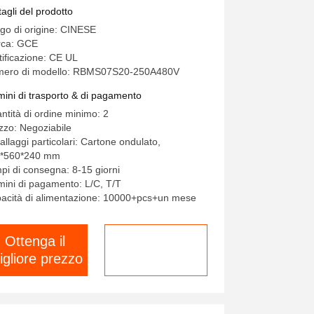
nsione con 15S BMU
tagli del prodotto
go di origine: CINESE
ca: GCE
tificazione: CE UL
ero di modello: RBMS07S20-250A480V
mini di trasporto & di pagamento
ntità di ordine minimo: 2
zzo: Negoziabile
allaggi particolari: Cartone ondulato,
*560*240 mm
pi di consegna: 8-15 giorni
mini di pagamento: L/C, T/T
acità di alimentazione: 10000+pcs+un mese
Ottenga il
chatta adesso
igliore prezzo