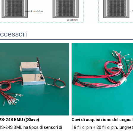
ccessori
2S-24S BMU ((Slave)
Cavi di acquisizione del segna
2S-24S BMU ha 8pcs di sensori di 
18 fili di pin + 20 fili di pin, lunghe