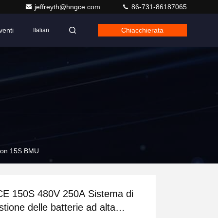
jeffreyth@hngce.com
86-731-86187065
venti
Chiacchierata
Italian
 con 15S BMU
E 150S 480V 250A Sistema di
stione delle batterie ad alta