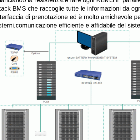
ilanciando la resistenza.e fare ogni RBMS in paralle
tack BMS che raccoglie tutte le informazioni da 
nterfaccia di prenotazione ed è molto amichevole pe
sterni.comunicazione efficiente e affidabile del sis