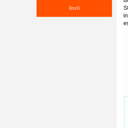
b
Invii
S
i
e