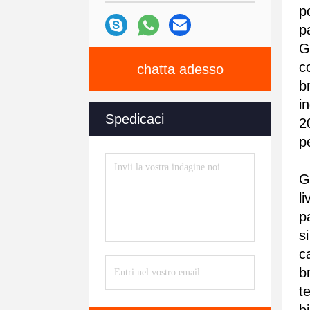
p
p
G
c
chatta adesso
b
i
Spedicaci
2
p
G
l
p
s
c
b
t