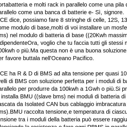
ortabatteria e molti rack in parallelo come una pila d
arallelo come una banca di batterie e- Sì, signore.
CE dice, possiamo fare 8 stringhe di celle, 12S, 13
ome modulo di base,molti di voi installare un mosf
ms) nel modulo di batteria di base ((20Kwh massi
ndipendenteOra, voglio che tu faccia tutti gli stessi 
00kwh o più.Ma questa non è una buona soluzione.N
er favore buttala nell'Oceano Pacifico.
CE ha R & D di BMS ad alta tensione per quasi 10 
ivelli di BMS con soluzione perfetta per i moduli di ba
arallelo per produrre da 100kwh a 1Gwh o più.Si preg
i installa BMU ((slave bms) nei moduli di batteria d
ascata da Isolated CAN bus cablaggio imbracatura
ms).BMU raccolta tensione,e temperatura di ciascuna
ensione tra i moduli della batteria può essere raggiu