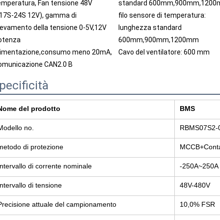
emperatura, Fan tensione 48V 
standard 600mm,900mm,1200
(17S-24S 12V), gamma di 
filo sensore di temperatura: 
ilevamento della tensione 0-5V,12V 
lunghezza standard 
otenza
600mm,900mm,1200mm
limentazione,consumo meno 20mA, 
Cavo del ventilatore: 600 mm
omunicazione CAN2.0 B
pecificità
Nome del prodotto
BMS
Modello no.
RBMS07S2-
metodo di protezione
MCCB+Conta
Intervallo di corrente nominale
-250A~250A
Intervallo di tensione
48V-480V
Precisione attuale del campionamento
10,0% FSR