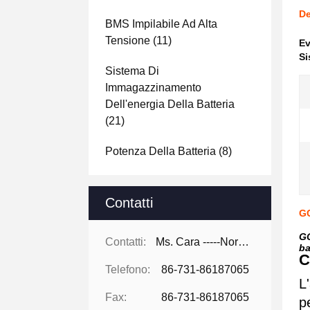
De
BMS Impilabile Ad Alta
Tensione
(11)
Ev
Si
Sistema Di
Immagazzinamento
Dell'energia Della Batteria
(21)
Potenza Della Batteria
(8)
Contatti
GC
GC
Contatti:
Ms. Cara -----North America
ba
C
Telefono:
86-731-86187065
L
Fax:
86-731-86187065
p