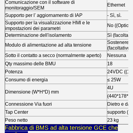
Comunicazione con il software di
Ethernet
monitoraggio/SEM
Supporto per l' aggiornamento di IAP
- Sì, sì.
Supporto per la visualizzazione HMI e le
No ((Optiona
impostazioni dei parametri
Determinazione dell'isolamento
Sì (facoltati
Sostenere l'
Modulo di alimentazione ad alta tensione
(facoltativo)
Sotto il contatto a secco (normalmente aperto)
Nessuna
Qty massimo delle BMU
18
Potenza
24VDC ((18
Consumo di energia
≤ 25W
4U
Dimensione (W*H*D) mm
(440*178*6
Connessione Via fuori
Dietro e dav
Tap Center
supporto (fa
Peso netto
23 kg
Fabbrica di BMS ad alta tensione GCE che