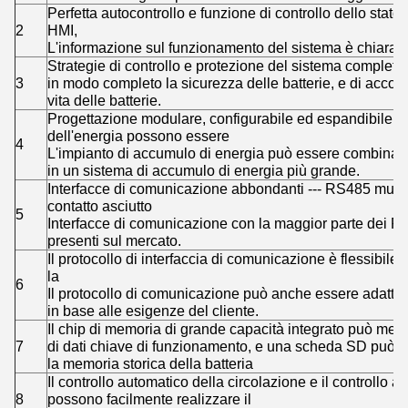
Perfetta autocontrollo e funzione di controllo dello sta
2
HMI,
L'informazione sul funzionamento del sistema è chiara a
Strategie di controllo e protezione del sistema complete 
3
in modo completo la sicurezza delle batterie, e di acc
vita delle batterie.
Progettazione modulare, configurabile ed espandibile ---
dell'energia possono essere
4
L'impianto di accumulo di energia può essere combinato
in un sistema di accumulo di energia più grande.
Interfacce di comunicazione abbondanti --- RS485 multip
contatto asciutto
5
Interfacce di comunicazione con la maggior parte dei PC
presenti sul mercato.
Il protocollo di interfaccia di comunicazione è flessibile -
la
6
Il protocollo di comunicazione può anche essere adattato
in base alle esigenze del cliente.
Il chip di memoria di grande capacità integrato può me
7
di dati chiave di funzionamento, e una scheda SD può e
la memoria storica della batteria
Il controllo automatico della circolazione e il controllo a
8
possono facilmente realizzare il