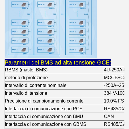
Parametri del BMS ad alta tensione GCE:
RBMS (master BMS)
4U-250A-D
metodo di protezione
MCCB+Cont
Intervallo di corrente nominale
-250A~250
Intervallo di tensione
384 V-1000
Precisione di campionamento corrente
10,0% FSR
Interfaccia di comunicazione con PCS
RS485/CA
Interfaccia di comunicazione con BMU
CAN
Interfaccia di comunicazione con GBMS
RS485/CA