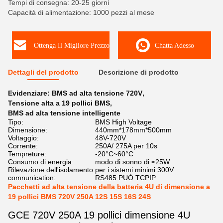
Tempi di consegna: 20-25 giorni
Capacità di alimentazione: 1000 pezzi al mese
Ottenga Il Migliore Prezzo
Chatta Adesso
Dettagli del prodotto
Descrizione di prodotto
Evidenziare:
BMS ad alta tensione 720V
,
Tensione alta a 19 pollici BMS
,
BMS ad alta tensione intelligente
Tipo:
BMS High Voltage
Dimensione:
440mm*178mm*500mm
Voltaggio:
48V-720V
Corrente:
250A/ 275A per 10s
Tempreture:
-20°C~60°C
Consumo di energia:
modo di sonno di ≤25W
Rilevazione dell'isolamento:
per i sistemi minimi 300V
comnunication:
RS485 PUÒ TCPIP
Pacchetti ad alta tensione della batteria 4U di dimensione a
19 pollici BMS 720V 250A 12S 15S 16S 24S
GCE 720V 250A 19 pollici dimensione 4U