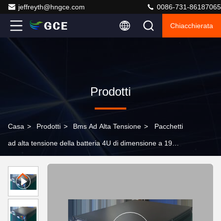
jeffreyth@hngce.com
0086-731-86187065
Chiacchierata
Prodotti
Casa
>
Prodotti
>
Bms Ad Alta Tensione
>
Pacchetti
ad alta tensione della batteria 4U di dimensione a 19
pollici BMS 720V 250A 12S 15S 16S 24S