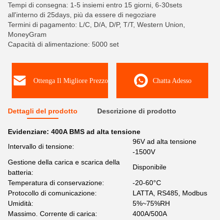
Tempi di consegna: 1-5 insiemi entro 15 giorni, 6-30sets
all'interno di 25days, più da essere di negoziare
Termini di pagamento: L/C, D/A, D/P, T/T, Western Union,
MoneyGram
Capacità di alimentazione: 5000 set
Ottenga Il Migliore Prezzo
Chatta Adesso
Dettagli del prodotto
Descrizione di prodotto
Evidenziare:
400A BMS ad alta tensione
96V ad alta tensione
Intervallo di tensione:
-1500V
Gestione della carica e scarica della
Disponibile
batteria:
Temperatura di conservazione:
-20-60°C
Protocollo di comunicazione:
LATTA, RS485, Modbus
Umidità:
5%~75%RH
Massimo. Corrente di carica:
400A/500A