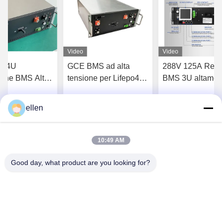
Video
Video
ci 4U
GCE BMS ad alta
288V 125A Rela
ione BMS Alta
tensione per Lifepo4
BMS 3U altamen
e 720V 250A
batteria 384V 120S
integrato per batt
S 16S 24S
96V-1000V
LFP NCM LTO
ellen
tenga il migliore
Ottenga il migliore
Ottenga il mi
prezzo
prezzo
prezzo
10:49 AM
Good day, what product are you looking for?
Hunan GCE Technology Co.,Ltd
jeffreyth@hngce.com