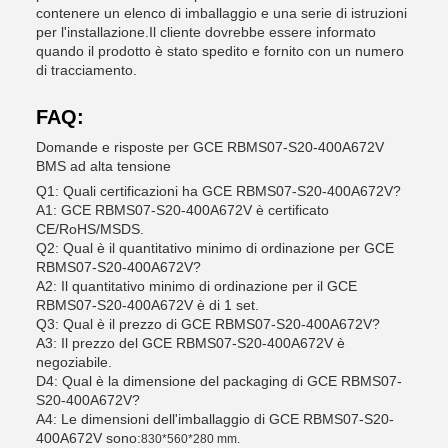
contenere un elenco di imballaggio e una serie di istruzioni
per l'installazione.Il cliente dovrebbe essere informato
quando il prodotto è stato spedito e fornito con un numero
di tracciamento.
FAQ:
Domande e risposte per GCE RBMS07-S20-400A672V
BMS ad alta tensione
Q1: Quali certificazioni ha GCE RBMS07-S20-400A672V?
A1: GCE RBMS07-S20-400A672V è certificato
CE/RoHS/MSDS.
Q2: Qual è il quantitativo minimo di ordinazione per GCE
RBMS07-S20-400A672V?
A2: Il quantitativo minimo di ordinazione per il GCE
RBMS07-S20-400A672V è di 1 set.
Q3: Qual è il prezzo di GCE RBMS07-S20-400A672V?
A3: Il prezzo del GCE RBMS07-S20-400A672V è
negoziabile.
D4: Qual è la dimensione del packaging di GCE RBMS07-
S20-400A672V?
A4: Le dimensioni dell'imballaggio di GCE RBMS07-S20-
400A672V sono:
830*560*280 mm.