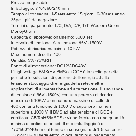
Prezzo: negoziabile
Imballaggio: 770*560*240 mm
Tempo di consegna: 1-5sets entro 15 giorni, 6-30sets entro
25pcs, più da negoziare
Termini di pagamento: L/C, D/A, D/P, T/T, Western Union,
MoneyGram
Capacità di approvvigionamento: 5000 set
Intervallo di tensione: Alta tensione 96V -1500V
Potenza di ricarica massima: 10 kW
Max. numero di cella: 400
Umidità: 5%~75%RH
Fonte di alimentazione: DC12V-DC48V
L'high voltage BMS(HV BMS) di GCE è la scelta perfetta
per tutte le soluzioni di gestione dell'energia ad alta
tensione.stoccaggio di energia della rete, e altre
applicazioni di alimentazione ad alta tensione. Il suo range
di tensione è 96V -1500V, con una potenza di ricarica
massima di 10KW e un numero massimo di celle di
400.con una tensione di 1000 V o superiore ma non
superiore a 1000 V. Il BMS ad alta tensione di GCE è
certificato CE/RoHS/MSDS e viene fornito con una quantità
minima di ordine di un set. Il suo imballaggio è di
770*560*240mm e il tempo di consegna è di 1-5 set entro
15 giorni,6-30 serie entro 25pcsI termini di pagamento