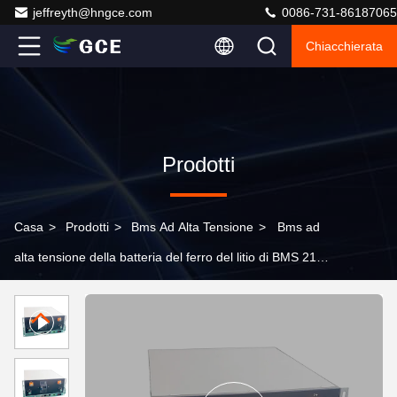
jeffreyth@hngce.com
0086-731-86187065
Chiacchierata
Prodotti
Casa
>
Prodotti
>
Bms Ad Alta Tensione
>
Bms ad
alta tensione della batteria del ferro del litio di BMS 210S
400A 672V con parallelo - l'isolamento 2800VDC resiste
alla tensione