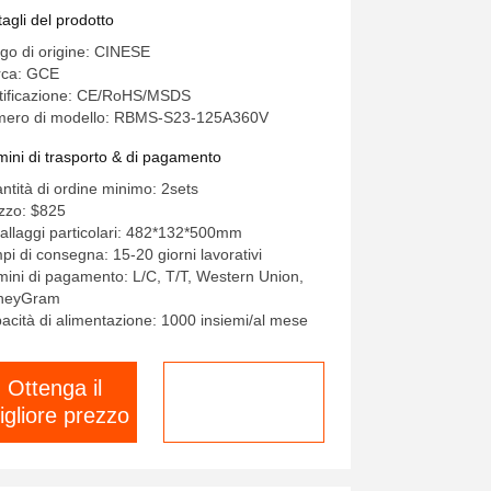
municazione RS485
tagli del prodotto
go di origine: CINESE
ca: GCE
tificazione: CE/RoHS/MSDS
ero di modello: RBMS-S23-125A360V
mini di trasporto & di pagamento
ntità di ordine minimo: 2sets
zzo: $825
allaggi particolari: 482*132*500mm
pi di consegna: 15-20 giorni lavorativi
mini di pagamento: L/C, T/T, Western Union,
neyGram
acità di alimentazione: 1000 insiemi/al mese
Ottenga il
chatta adesso
igliore prezzo