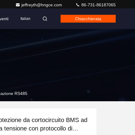
jeffreyth@hngce.com
86-731-86187065
venti
Chiacchierata
Italian
icazione RS485
otezione da cortocircuito BMS ad
ta tensione con protocollo di