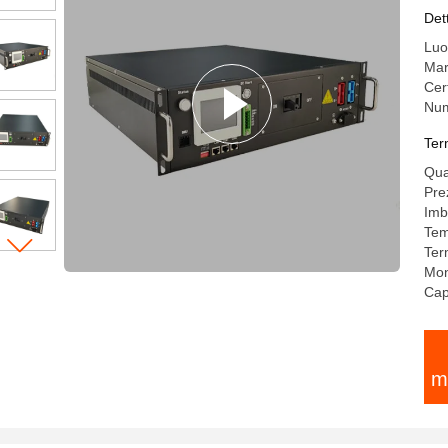
co
Det
Luo
Mar
Cer
Num
Ter
Qua
Pre
Imb
Tem
Ter
Mo
Cap
m