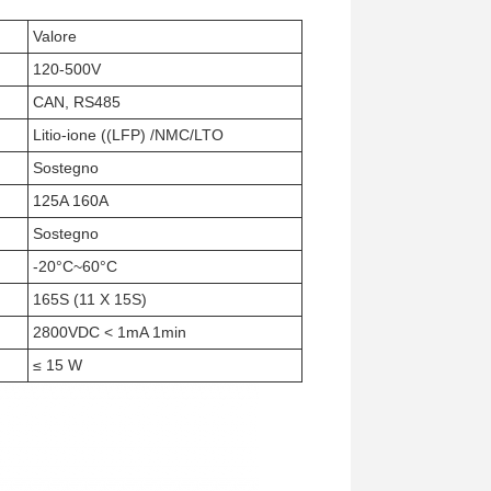
Valore
120-500V
CAN, RS485
Litio-ione ((LFP) /NMC/LTO
Sostegno
125A 160A
Sostegno
-20°C~60°C
165S (11 X 15S)
2800VDC < 1mA 1min
≤ 15 W