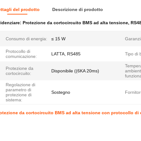
ttagli del prodotto
Descrizione di prodotto
idenziare:
Protezione da cortocircuito BMS ad alta tensione
,
RS48
Consumo di energia:
≤ 15 W
Garanzi
Protocollo di
LATTA, RS485
Tipo di 
comunicazione:
Temper
Protezione da
Disponibile ((6KA 20ms)
ambient
cortocircuito:
funzion
Regolazione di
parametro di
Sostegno
Fornitor
protezione di
sistema:
otezione da cortocircuito BMS ad alta tensione con protocollo d