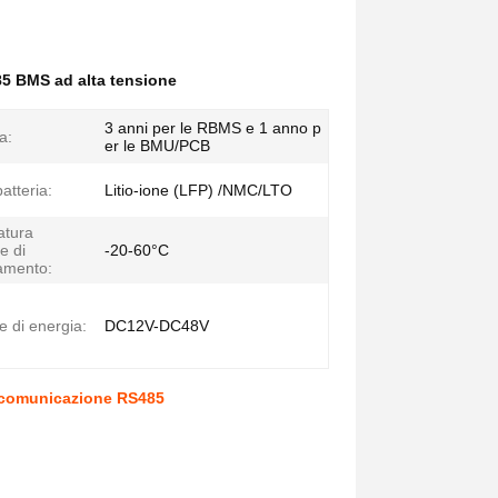
5 BMS ad alta tensione
3 anni per le RBMS e 1 anno p
a:
er le BMU/PCB
batteria:
Litio-ione (LFP) /NMC/LTO
atura
e di
-20-60°C
amento:
e di energia:
DC12V-DC48V
i comunicazione RS485