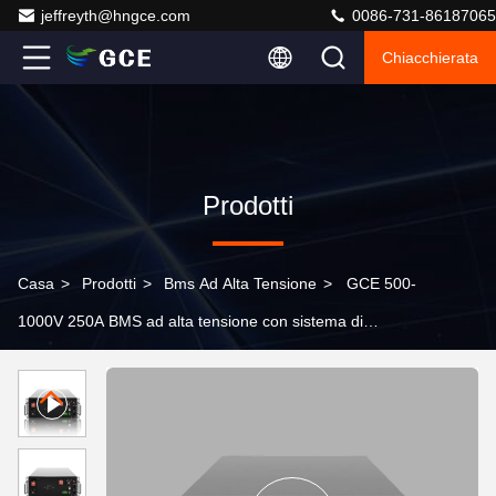
jeffreyth@hngce.com
0086-731-86187065
Chiacchierata
Prodotti
Casa
>
Prodotti
>
Bms Ad Alta Tensione
>
GCE 500-
1000V 250A BMS ad alta tensione con sistema di
gestione delle batterie CAN/RS485 hv bms per sistema
di stoccaggio dell'energia