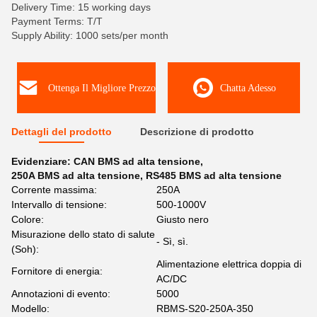
Delivery Time: 15 working days
Payment Terms: T/T
Supply Ability: 1000 sets/per month
Ottenga Il Migliore Prezzo
Chatta Adesso
Dettagli del prodotto
Descrizione di prodotto
Evidenziare:
CAN BMS ad alta tensione
,
250A BMS ad alta tensione
,
RS485 BMS ad alta tensione
Corrente massima:
250A
Intervallo di tensione:
500-1000V
Colore:
Giusto nero
Misurazione dello stato di salute
- Sì, sì.
(Soh):
Alimentazione elettrica doppia di
Fornitore di energia:
AC/DC
Annotazioni di evento:
5000
Modello:
RBMS-S20-250A-350