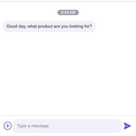
batterie al litio di più serie di batterie di piccola
capacità.
5:44 AM
Il 60s-405S adotta un'architettura a tre livelli in
grado di soddisfare i requisiti di serie e paralleli
Good day, what product are you looking for?
delle singole batterie al litio ad alta capacità entro
1500V.
7.68KWh-40.96KWh Stackable Home Energy
Storage System supporta 3-8 moduli di batterie HV
collegati in Sereis, con piccolo volume, peso
leggero, moduli plug-in integrati, Smart BMS
integrato,facile da installare e mantenere.