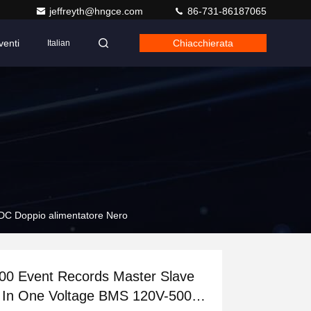
jeffreyth@hngce.com
86-731-86187065
venti
Chiacchierata
Italian
DC Doppio alimentatore Nero
00 Event Records Master Slave
l In One Voltage BMS 120V-500V