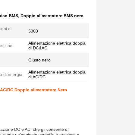
unico BMS
,
Doppio alimentatore BMS nero
oni di
5000
Alimentazione elettrica doppia
istiche:
di DC&AC
Giusto nero
Alimentazione elettrica doppia
e di energia:
di AC/DC
 AC/DC Doppio alimentatore Nero
tazione DC e AC, che gli consente di
o rende un'aggiunta versatile e preziosa a