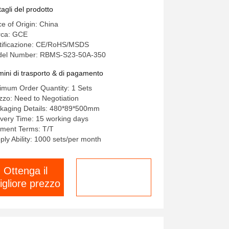
/DC Doppio alimentatore Nero
tagli del prodotto
ce of Origin: China
ca: GCE
tificazione: CE/RoHS/MSDS
el Number: RBMS-S23-50A-350
mini di trasporto & di pagamento
imum Order Quantity: 1 Sets
zzo: Need to Negotiation
kaging Details: 480*89*500mm
ivery Time: 15 working days
ment Terms: T/T
ply Ability: 1000 sets/per month
Ottenga il
chatta adesso
igliore prezzo