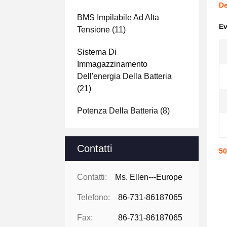
De
BMS Impilabile Ad Alta
Ev
Tensione
(11)
Sistema Di
Immagazzinamento
Dell'energia Della Batteria
(21)
Potenza Della Batteria
(8)
Contatti
50
Contatti:
Ms. Ellen---Europe
Telefono:
86-731-86187065
Fax:
86-731-86187065