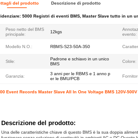
ttagli del prodotto
Descrizione di prodotto
idenziare:
5000 Registri di eventi BMS
,
Master Slave tutto in un 
Peso netto del BMS
Annotazi
12kgs
principale:
evento:
Modello N.O.:
RBMS-S23-50A-350
Caratter
Padrone e schiavo in un unico
Stile:
Colore:
BMS
3 anni per le RBMS e 1 anno p
Garanzia:
Fornitor
er le BMU/PCB
00 Event Records Master Slave All In One Voltage BMS 120V-500V
Descrizione del prodotto:
Una delle caratteristiche chiave di questo BMS è la sua doppia alimen
funzionare senza soluzione di continuità in ambienti AC e DC.Questo l