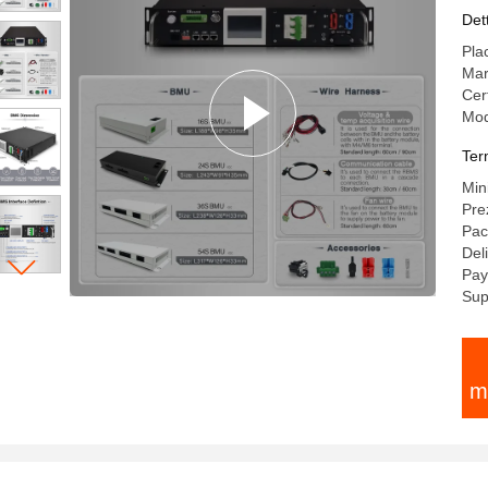
AC
Det
Pla
Mar
Cer
Mod
Ter
Min
Pre
Pac
Del
Pay
Sup
m