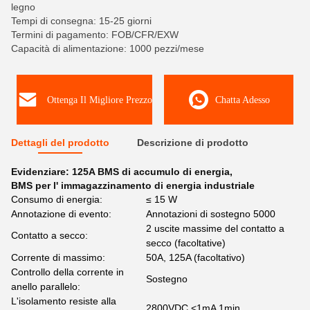
legno
Tempi di consegna: 15-25 giorni
Termini di pagamento: FOB/CFR/EXW
Capacità di alimentazione: 1000 pezzi/mese
Ottenga Il Migliore Prezzo
Chatta Adesso
Dettagli del prodotto
Descrizione di prodotto
Evidenziare:
125A BMS di accumulo di energia
,
BMS per l' immagazzinamento di energia industriale
Consumo di energia:
≤ 15 W
Annotazione di evento:
Annotazioni di sostegno 5000
2 uscite massime del contatto a
Contatto a secco:
secco (facoltative)
Corrente di massimo:
50A, 125A (facoltativo)
Controllo della corrente in
Sostegno
anello parallelo:
L'isolamento resiste alla
2800VDC <1mA 1min