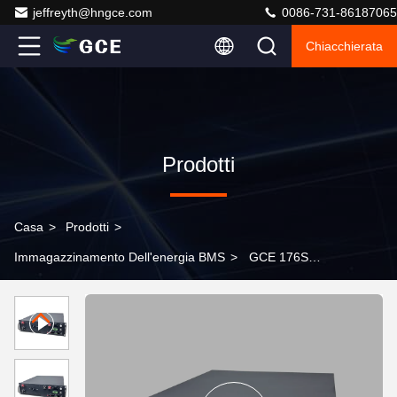
jeffreyth@hngce.com
0086-731-86187065
Chiacchierata
Prodotti
Casa
>
Prodotti
>
Immagazzinamento Dell'energia BMS
>
GCE 176S
563.2V 125A BMS di accumulo di energia per l'energia
industriale e commerciale