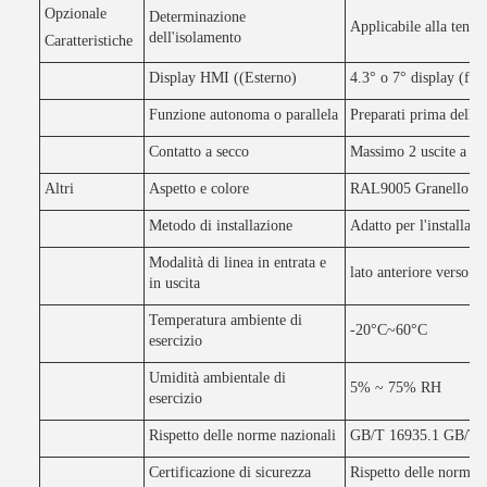
Opzionale
Determinazione
Applicabile alla tens
dell'isolamento
Caratteristiche
Display HMI ((Esterno)
4.3° o 7° display (fac
Funzione autonoma o parallela
Preparati prima della 
Contatto a secco
Massimo 2 uscite a con
Altri
Aspetto e colore
RAL9005 Granello di 
Metodo di installazione
Adatto per l'installaz
Modalità di linea in entrata e
lato anteriore verso l'
in uscita
Temperatura ambiente di
-20°C~60°C
esercizio
Umidità ambientale di
5% ~ 75% RH
esercizio
Rispetto delle norme nazionali
GB/T 16935.1 GB/T 
Certificazione di sicurezza
Rispetto delle norme d