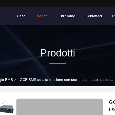
Casa
Prodotti
Chi Siamo
Contattaci
E
Prodotti
gia BMS
>
GCE BMS ad alta tensione con uscite a contatto secco da 3
GC
us