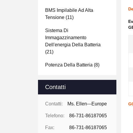
De
BMS Impilabile Ad Alta
Tensione
(11)
Ev
GB
Sistema Di
Immagazzinamento
Dell'energia Della Batteria
(21)
Potenza Della Batteria
(8)
Contatti
Contatti:
Ms. Ellen---Europe
GC
Telefono:
86-731-86187065
Fax:
86-731-86187065