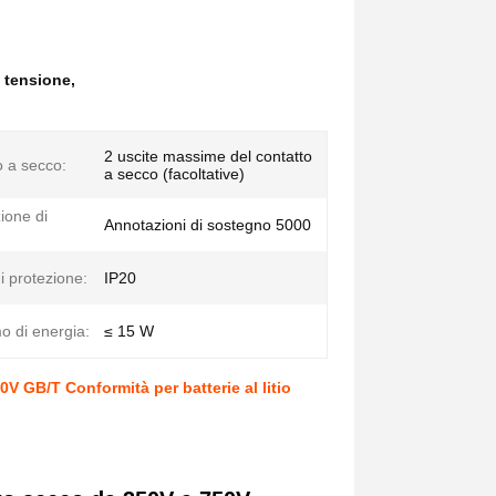
 tensione
,
2 uscite massime del contatto
o a secco:
a secco (facoltative)
ione di
Annotazioni di sostegno 5000
di protezione:
IP20
 di energia:
≤ 15 W
 GB/T Conformità per batterie al litio