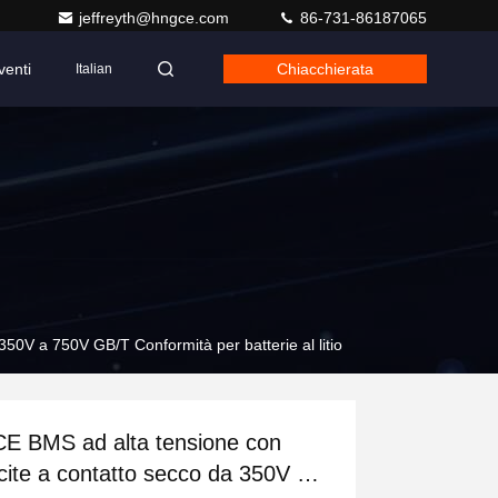
jeffreyth@hngce.com
86-731-86187065
venti
Chiacchierata
Italian
50V a 750V GB/T Conformità per batterie al litio
E BMS ad alta tensione con
cite a contatto secco da 350V a