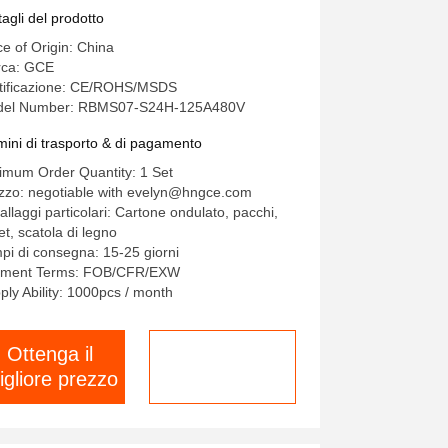
0V GB/T Conformità per batterie
tagli del prodotto
litio
ce of Origin: China
ca: GCE
tificazione: CE/ROHS/MSDS
el Number: RBMS07-S24H-125A480V
mini di trasporto & di pagamento
imum Order Quantity: 1 Set
zzo: negotiable with evelyn@hngce.com
allaggi particolari: Cartone ondulato, pacchi,
et, scatola di legno
pi di consegna: 15-25 giorni
ment Terms: FOB/CFR/EXW
ply Ability: 1000pcs / month
Ottenga il
chatta adesso
igliore prezzo