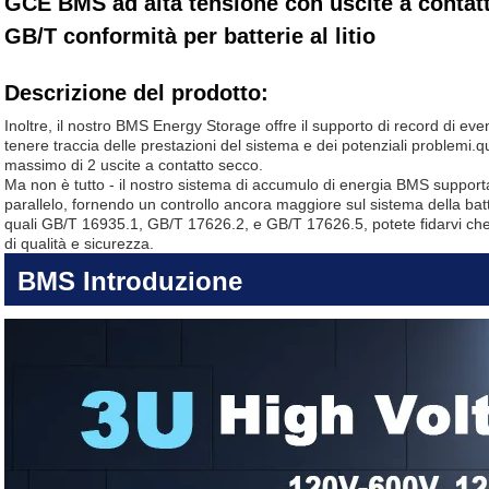
GCE BMS ad alta tensione con uscite a contat
GB/T conformità per batterie al litio
Descrizione del prodotto:
Inoltre, il nostro BMS Energy Storage offre il supporto di record di ev
tenere traccia delle prestazioni del sistema e dei potenziali problemi
massimo di 2 uscite a contatto secco.
Ma non è tutto - il nostro sistema di accumulo di energia BMS supporta 
parallelo, fornendo un controllo ancora maggiore sul sistema della bat
quali GB/T 16935.1, GB/T 17626.2, e GB/T 17626.5, potete fidarvi che
di qualità e sicurezza.
BMS Introduzione