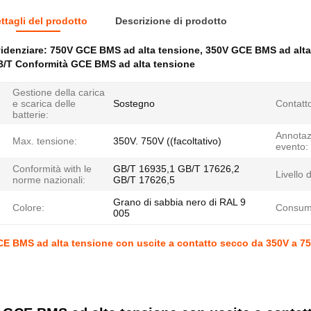
ttagli del prodotto
Descrizione di prodotto
idenziare:
750V GCE BMS ad alta tensione
,
350V GCE BMS ad alta
/T Conformità GCE BMS ad alta tensione
Gestione della carica
e scarica delle
Sostegno
Contatt
batterie:
Annotaz
Max. tensione:
350V. 750V ((facoltativo)
evento:
Conformità with le
GB/T 16935,1 GB/T 17626,2
Livello 
norme nazionali:
GB/T 17626,5
Grano di sabbia nero di RAL 9
Colore:
Consumo
005
E BMS ad alta tensione con uscite a contatto secco da 350V a 750V