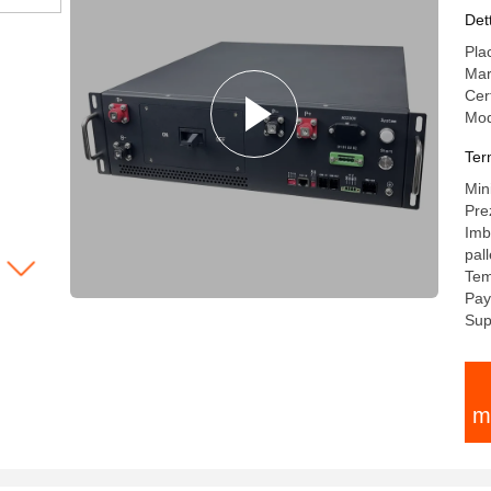
75
Det
al 
Pla
Mar
Cer
Mod
Ter
Min
Pre
Imb
pall
Tem
Pay
Sup
m